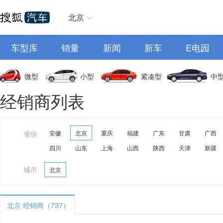
北京
车型库
销量
新闻
新车
E电园
微型
小型
紧凑型
中
经销商列表
省份
安徽
北京
重庆
福建
广东
甘肃
广西
四川
山东
上海
山西
陕西
天津
新疆
城市
北京
北京 经销商（737）