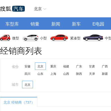
北京
车型库
销量
新闻
新车
E电园
微型
小型
紧凑型
中
经销商列表
省份
安徽
北京
重庆
福建
广东
甘肃
广西
四川
山东
上海
山西
陕西
天津
新疆
城市
北京
北京 经销商（737）