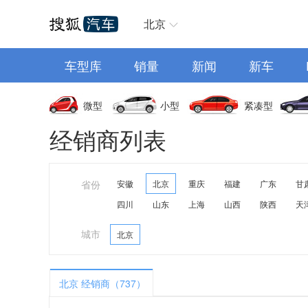
汽车首页
北京
车型库
销量
新闻
新车
微型
小型
紧凑型
经销商列表
省份
安徽
北京
重庆
福建
广东
甘
四川
山东
上海
山西
陕西
天
城市
北京
北京 经销商（737）