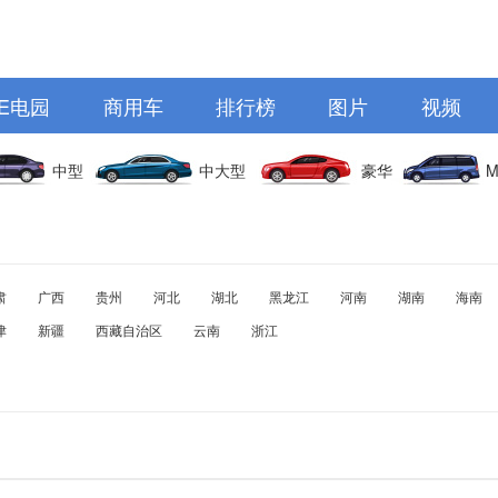
E电园
商用车
排行榜
图片
视频
中型
中大型
豪华
M
肃
广西
贵州
河北
湖北
黑龙江
河南
湖南
海南
津
新疆
西藏自治区
云南
浙江