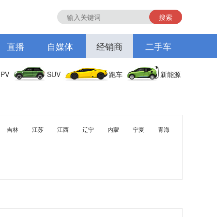
搜索
直播
自媒体
经销商
二手车
PV
SUV
跑车
新能源
吉林
江苏
江西
辽宁
内蒙
宁夏
青海