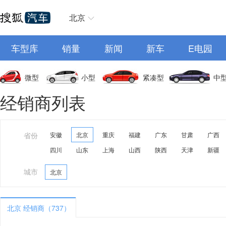
北京
车型库
销量
新闻
新车
E电园
微型
小型
紧凑型
中
经销商列表
省份
安徽
北京
重庆
福建
广东
甘肃
广西
四川
山东
上海
山西
陕西
天津
新疆
城市
北京
北京 经销商（737）