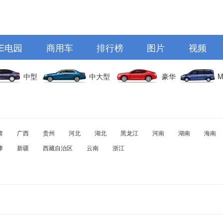
E电园
商用车
排行榜
图片
视频
中型
中大型
豪华
M
肃
广西
贵州
河北
湖北
黑龙江
河南
湖南
海南
津
新疆
西藏自治区
云南
浙江