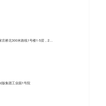
北300米路线1号楼1-5层，2号楼3层
制版集团工业园1号院