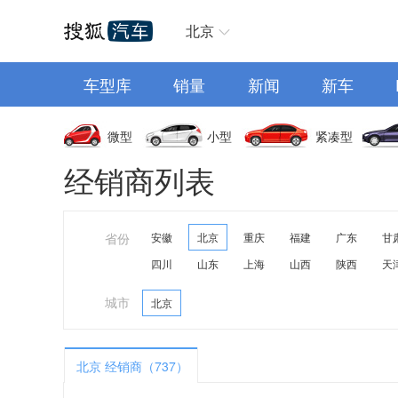
汽车首页
北京
车型库
销量
新闻
新车
微型
小型
紧凑型
经销商列表
省份
安徽
北京
重庆
福建
广东
甘
四川
山东
上海
山西
陕西
天
城市
北京
北京 经销商（737）