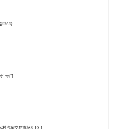
路甲6号
号1号门
汽车交易市场3-10-1