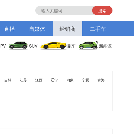
搜索
直播
自媒体
经销商
二手车
PV
SUV
跑车
新能源
吉林
江苏
江西
辽宁
内蒙
宁夏
青海