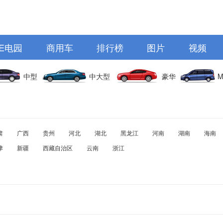
E电园
商用车
排行榜
图片
视频
中型
中大型
豪华
M
肃
广西
贵州
河北
湖北
黑龙江
河南
湖南
海南
津
新疆
西藏自治区
云南
浙江