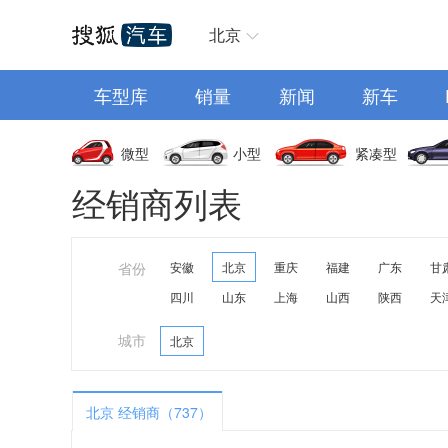
汽车首页
北京
车型库
销量
新闻
新车
微型
小型
紧凑型
经销商列表
省份
安徽
北京
重庆
福建
广东
甘
四川
山东
上海
山西
陕西
天
城市
北京
北京 经销商（737）