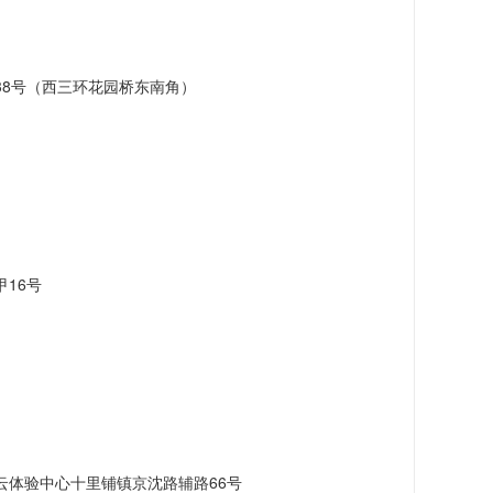
38号（西三环花园桥东南角）
16号
云体验中心十里铺镇京沈路辅路66号