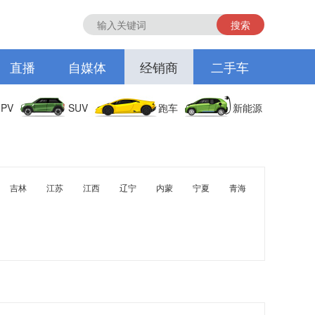
搜索
直播
自媒体
经销商
二手车
PV
SUV
跑车
新能源
吉林
江苏
江西
辽宁
内蒙
宁夏
青海