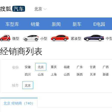
北京
车型库
销量
新闻
新车
E电园
微型
小型
紧凑型
中
经销商列表
省份
安徽
北京
重庆
福建
广东
甘肃
广西
四川
山东
上海
山西
陕西
天津
新疆
城市
北京
北京 经销商（740）