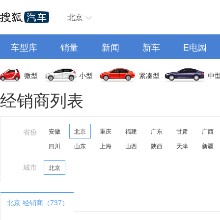
北京
车型库
销量
新闻
新车
E电园
微型
小型
紧凑型
中
经销商列表
省份
安徽
北京
重庆
福建
广东
甘肃
广西
四川
山东
上海
山西
陕西
天津
新疆
城市
北京
北京 经销商（737）