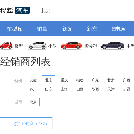
北京
车型库
销量
新闻
新车
E电园
微型
小型
紧凑型
中
经销商列表
省份
安徽
北京
重庆
福建
广东
甘肃
广西
四川
山东
上海
山西
陕西
天津
新疆
城市
北京
北京 经销商（737）
A