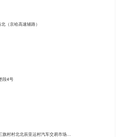
路北（京哈高速辅路）
堡段4号
村北北辰亚运村汽车交易市场内A五区5号