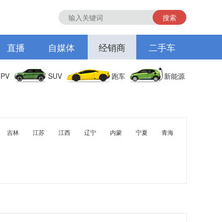
搜索
直播
自媒体
经销商
二手车
PV
SUV
跑车
新能源
吉林
江苏
江西
辽宁
内蒙
宁夏
青海