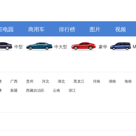
E电园
商用车
排行榜
图片
视频
中型
中大型
豪华
M
肃
广西
贵州
河北
湖北
黑龙江
河南
湖南
海南
津
新疆
西藏自治区
云南
浙江