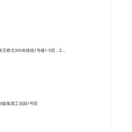
北300米路线1号楼1-5层，2号楼3层
制版集团工业园1号院