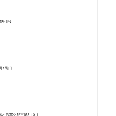
路甲6号
号1号门
汽车交易市场3-10-1