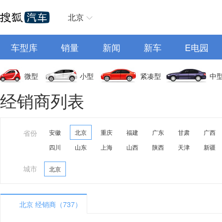
北京
车型库
销量
新闻
新车
E电园
微型
小型
紧凑型
中
经销商列表
省份
安徽
北京
重庆
福建
广东
甘肃
广西
四川
山东
上海
山西
陕西
天津
新疆
城市
北京
北京 经销商（737）
A