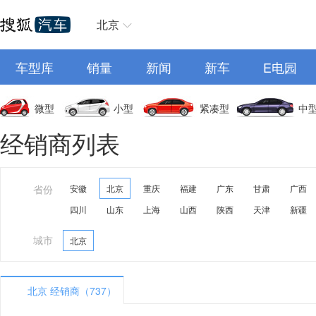
北京
车型库
销量
新闻
新车
E电园
微型
小型
紧凑型
中
经销商列表
省份
安徽
北京
重庆
福建
广东
甘肃
广西
四川
山东
上海
山西
陕西
天津
新疆
城市
北京
北京 经销商（737）
A