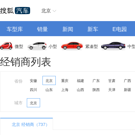
北京
车型库
销量
新闻
新车
E电园
微型
小型
紧凑型
中
经销商列表
省份
安徽
北京
重庆
福建
广东
甘肃
广西
四川
山东
上海
山西
陕西
天津
新疆
城市
北京
北京 经销商（737）
A