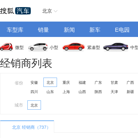
北京
车型库
销量
新闻
新车
E电园
微型
小型
紧凑型
中
经销商列表
省份
安徽
北京
重庆
福建
广东
甘肃
广西
四川
山东
上海
山西
陕西
天津
新疆
城市
北京
北京 经销商（737）
A