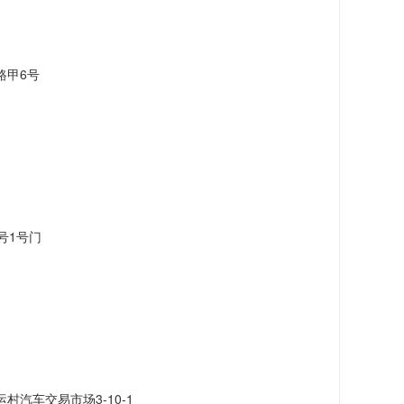
路甲6号
号1号门
汽车交易市场3-10-1