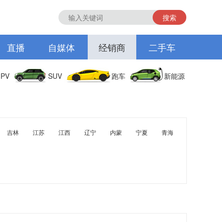
搜索
直播
自媒体
经销商
二手车
PV
SUV
跑车
新能源
吉林
江苏
江西
辽宁
内蒙
宁夏
青海