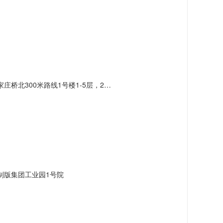
北300米路线1号楼1-5层，2号楼3层
制版集团工业园1号院