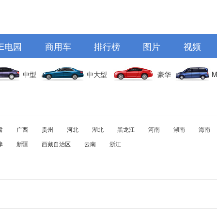
E电园
商用车
排行榜
图片
视频
中型
中大型
豪华
M
肃
广西
贵州
河北
湖北
黑龙江
河南
湖南
海南
津
新疆
西藏自治区
云南
浙江