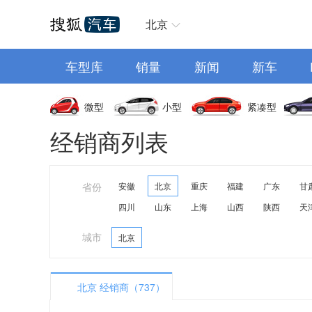
汽车首页
北京
车型库
销量
新闻
新车
微型
小型
紧凑型
经销商列表
省份
安徽
北京
重庆
福建
广东
甘
四川
山东
上海
山西
陕西
天
城市
北京
北京 经销商（737）
A