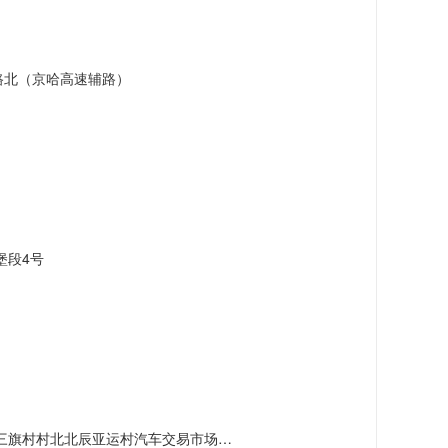
路北（京哈高速辅路）
堡段4号
村北北辰亚运村汽车交易市场内A五区5号