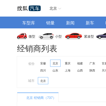
汽车首页
北京
车型库
销量
新闻
新车
微型
小型
紧凑型
经销商列表
省份
安徽
北京
重庆
福建
广东
甘
四川
山东
上海
山西
陕西
天
城市
北京
北京 经销商（737）
A