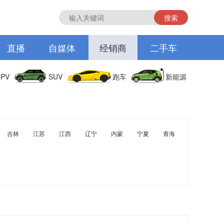
搜索
直播
自媒体
经销商
二手车
PV
SUV
跑车
新能源
吉林
江苏
江西
辽宁
内蒙
宁夏
青海