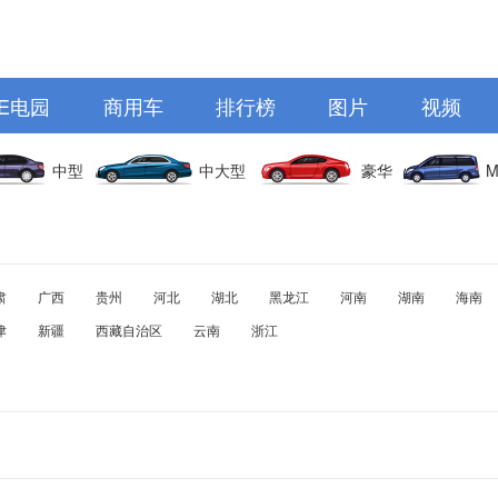
E电园
商用车
排行榜
图片
视频
中型
中大型
豪华
M
肃
广西
贵州
河北
湖北
黑龙江
河南
湖南
海南
津
新疆
西藏自治区
云南
浙江