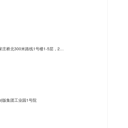
北300米路线1号楼1-5层，2号楼3层
制版集团工业园1号院