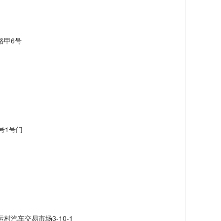
路甲6号
号1号门
汽车交易市场3-10-1