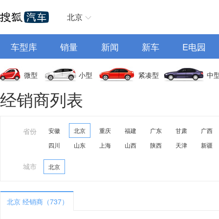
北京
车型库
销量
新闻
新车
E电园
微型
小型
紧凑型
中
经销商列表
省份
安徽
北京
重庆
福建
广东
甘肃
广西
四川
山东
上海
山西
陕西
天津
新疆
城市
北京
北京 经销商（737）