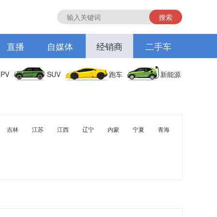
搜索
直播
自媒体
经销商
二手车
PV
SUV
跑车
新能源
吉林
江苏
江西
辽宁
内蒙
宁夏
青海