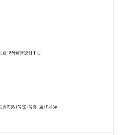
路18号蔚来交付中心
店
海路1号院1号楼1层1F-38a