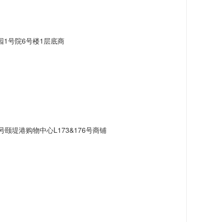
1号院6号楼1层底商
颐堤港购物中心L173&176号商铺