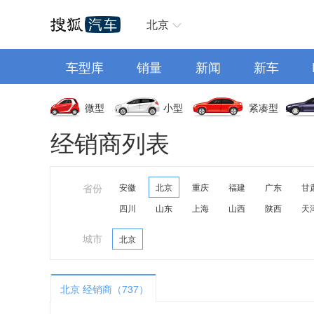
汽车首页
北京
车型库
销量
新闻
新车
微型
小型
紧凑型
经销商列表
省份
安徽
北京
重庆
福建
广东
甘
四川
山东
上海
山西
陕西
天
城市
北京
北京 经销商（737）