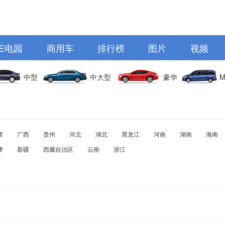
E电园
商用车
排行榜
图片
视频
中型
中大型
豪华
M
肃
广西
贵州
河北
湖北
黑龙江
河南
湖南
海南
津
新疆
西藏自治区
云南
浙江