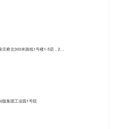
北300米路线1号楼1-5层，2号楼3层
制版集团工业园1号院