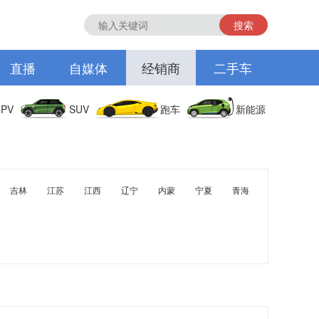
搜索
直播
自媒体
经销商
二手车
PV
SUV
跑车
新能源
吉林
江苏
江西
辽宁
内蒙
宁夏
青海