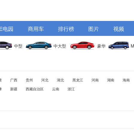
E电园
商用车
排行榜
图片
视频
中型
中大型
豪华
M
肃
广西
贵州
河北
湖北
黑龙江
河南
湖南
海南
津
新疆
西藏自治区
云南
浙江