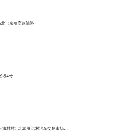
路北（京哈高速辅路）
堡段4号
村北北辰亚运村汽车交易市场内A五区5号