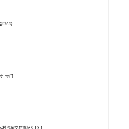
路甲6号
号1号门
汽车交易市场3-10-1