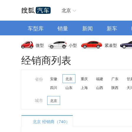
汽车首页
北京
车型库
销量
新闻
新车
微型
小型
紧凑型
经销商列表
省份
安徽
北京
重庆
福建
广东
甘
四川
山东
上海
山西
陕西
天
城市
北京
北京 经销商（740）
A