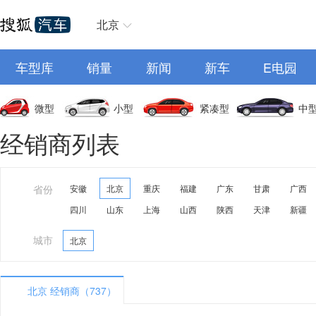
北京
车型库
销量
新闻
新车
E电园
微型
小型
紧凑型
中
经销商列表
省份
安徽
北京
重庆
福建
广东
甘肃
广西
四川
山东
上海
山西
陕西
天津
新疆
城市
北京
北京 经销商（737）
A