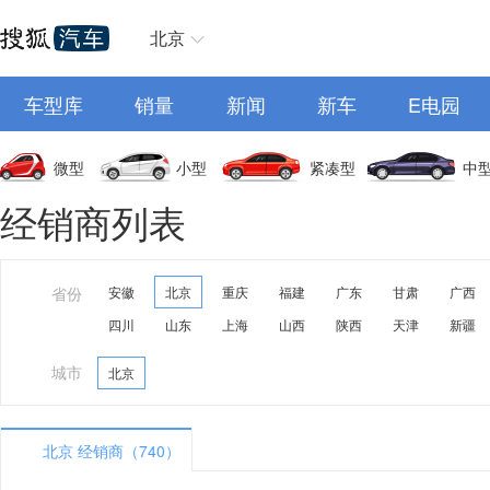
北京
车型库
销量
新闻
新车
E电园
微型
小型
紧凑型
中
经销商列表
省份
安徽
北京
重庆
福建
广东
甘肃
广西
四川
山东
上海
山西
陕西
天津
新疆
城市
北京
北京 经销商（740）
A