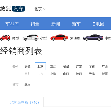
北京
车型库
销量
新闻
新车
E电园
微型
小型
紧凑型
中
经销商列表
省份
安徽
北京
重庆
福建
广东
甘肃
广西
四川
山东
上海
山西
陕西
天津
新疆
城市
北京
北京 经销商（740）
A