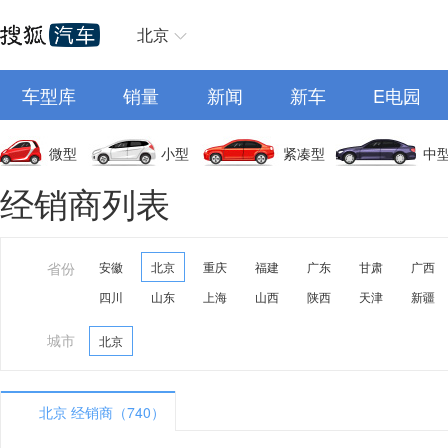
北京
车型库
销量
新闻
新车
E电园
微型
小型
紧凑型
中
经销商列表
省份
安徽
北京
重庆
福建
广东
甘肃
广西
四川
山东
上海
山西
陕西
天津
新疆
城市
北京
北京 经销商（740）
A