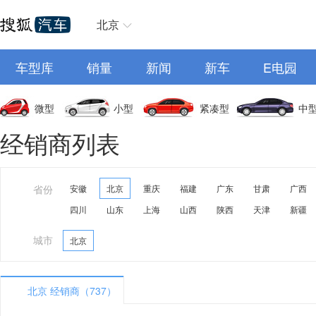
北京
车型库
销量
新闻
新车
E电园
微型
小型
紧凑型
中
经销商列表
省份
安徽
北京
重庆
福建
广东
甘肃
广西
四川
山东
上海
山西
陕西
天津
新疆
城市
北京
北京 经销商（737）
A