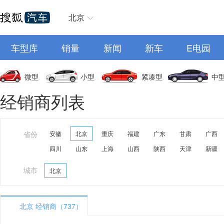
北京
车型库
销量
新闻
新车
E电园
微型
小型
紧凑型
中
经销商列表
省份
安徽
北京
重庆
福建
广东
甘肃
广西
四川
山东
上海
山西
陕西
天津
新疆
城市
北京
北京 经销商（737）
A