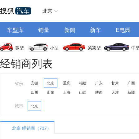
北京
车型库
销量
新闻
新车
E电园
微型
小型
紧凑型
中
经销商列表
省份
安徽
北京
重庆
福建
广东
甘肃
广西
四川
山东
上海
山西
陕西
天津
新疆
城市
北京
北京 经销商（737）
A