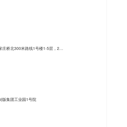
北300米路线1号楼1-5层，2号楼3层
制版集团工业园1号院