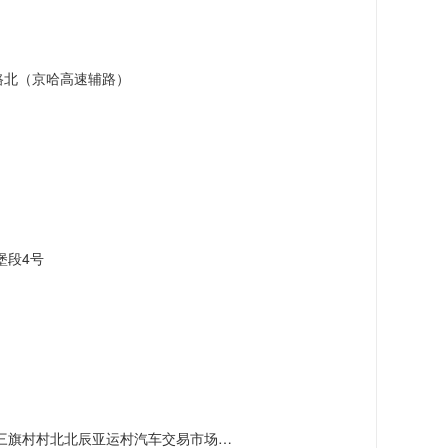
路北（京哈高速辅路）
堡段4号
村北北辰亚运村汽车交易市场内A五区5号