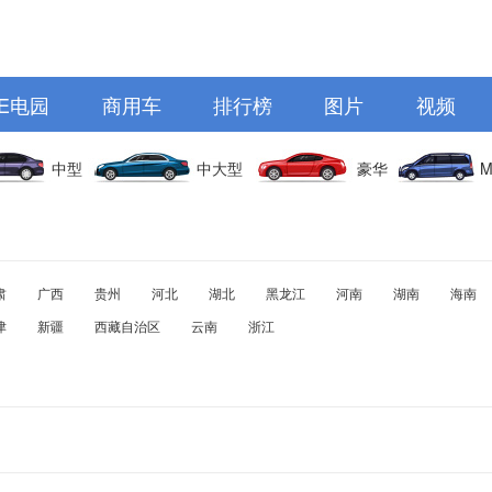
E电园
商用车
排行榜
图片
视频
中型
中大型
豪华
M
肃
广西
贵州
河北
湖北
黑龙江
河南
湖南
海南
津
新疆
西藏自治区
云南
浙江