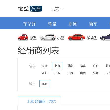
汽车首页
北京
车型库
销量
新闻
新车
微型
小型
紧凑型
经销商列表
省份
安徽
北京
重庆
福建
广东
甘
四川
山东
上海
山西
陕西
天
城市
北京
北京 经销商（737）
A