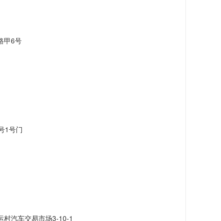
路甲6号
号1号门
汽车交易市场3-10-1