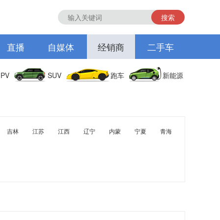
搜索
直播
自媒体
经销商
二手车
PV
SUV
跑车
新能源
吉林
江苏
江西
辽宁
内蒙
宁夏
青海