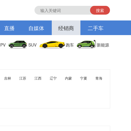
搜索
直播
自媒体
经销商
二手车
PV
SUV
跑车
新能源
吉林
江苏
江西
辽宁
内蒙
宁夏
青海