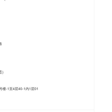
路
团）
-1至4层40-1内1层01