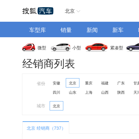
汽车首页
北京
车型库
销量
新闻
新车
微型
小型
紧凑型
经销商列表
省份
安徽
北京
重庆
福建
广东
甘
四川
山东
上海
山西
陕西
天
城市
北京
北京 经销商（737）