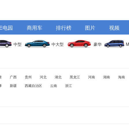
E电园
商用车
排行榜
图片
视频
中型
中大型
豪华
M
肃
广西
贵州
河北
湖北
黑龙江
河南
湖南
海南
津
新疆
西藏自治区
云南
浙江