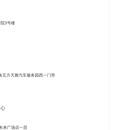
院3号楼
角五方天雅汽车服务园西一门旁
中心
未来广场店一层