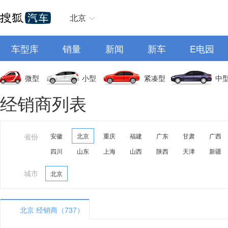
北京
车型库
销量
新闻
新车
E电园
微型
小型
紧凑型
中
经销商列表
省份
安徽
北京
重庆
福建
广东
甘肃
广西
四川
山东
上海
山西
陕西
天津
新疆
城市
北京
北京 经销商（737）
A