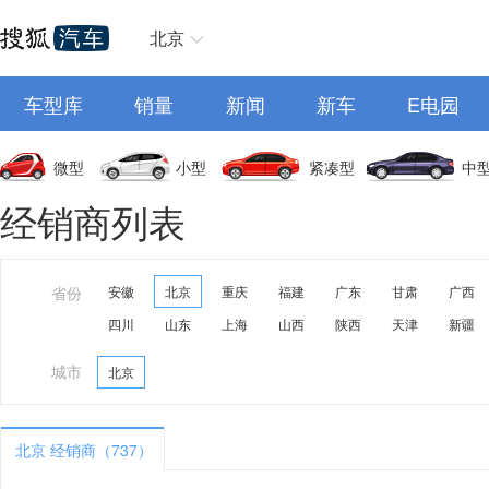
北京
车型库
销量
新闻
新车
E电园
微型
小型
紧凑型
中
经销商列表
省份
安徽
北京
重庆
福建
广东
甘肃
广西
四川
山东
上海
山西
陕西
天津
新疆
城市
北京
北京 经销商（737）