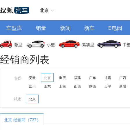
北京
车型库
销量
新闻
新车
E电园
微型
小型
紧凑型
中
经销商列表
省份
安徽
北京
重庆
福建
广东
甘肃
广西
四川
山东
上海
山西
陕西
天津
新疆
城市
北京
北京 经销商（737）