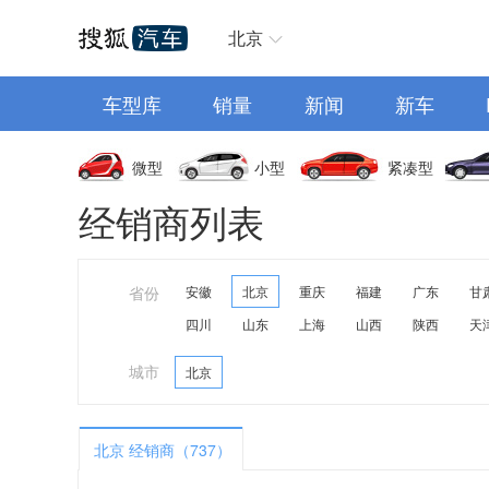
汽车首页
北京
车型库
销量
新闻
新车
微型
小型
紧凑型
经销商列表
省份
安徽
北京
重庆
福建
广东
甘
四川
山东
上海
山西
陕西
天
城市
北京
北京 经销商（737）