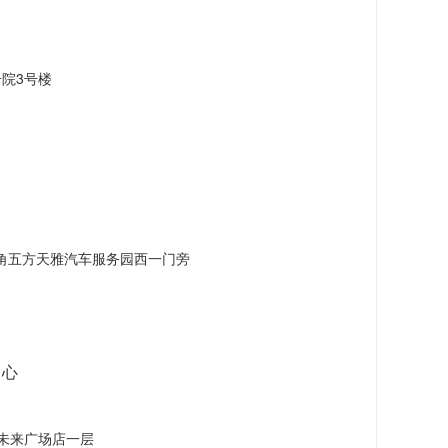
院3号楼
角五方天雅汽车服务园西一门旁
中心
未来广场店一层