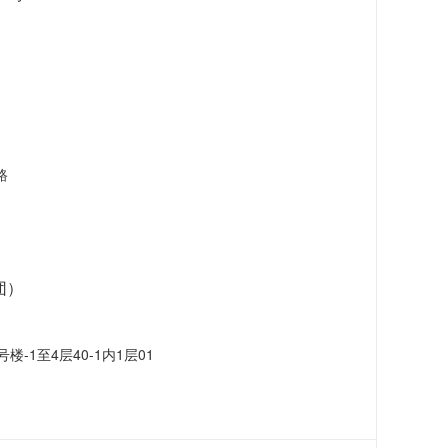
路
团）
-1至4层40-1内1层01