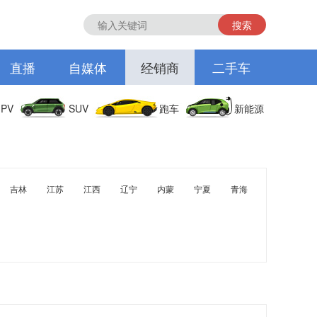
搜索
直播
自媒体
经销商
二手车
PV
SUV
跑车
新能源
吉林
江苏
江西
辽宁
内蒙
宁夏
青海