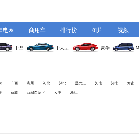
E电园
商用车
排行榜
图片
视频
中型
中大型
豪华
M
肃
广西
贵州
河北
湖北
黑龙江
河南
湖南
海南
津
新疆
西藏自治区
云南
浙江