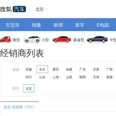
北京
车型库
销量
新闻
新车
E电园
微型
小型
紧凑型
中
经销商列表
省份
安徽
北京
重庆
福建
广东
甘肃
广西
四川
山东
上海
山西
陕西
天津
新疆
城市
北京
北京 经销商（737）