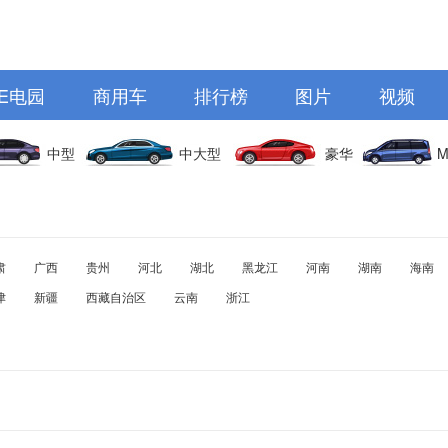
E电园
商用车
排行榜
图片
视频
中型
中大型
豪华
M
肃
广西
贵州
河北
湖北
黑龙江
河南
湖南
海南
津
新疆
西藏自治区
云南
浙江