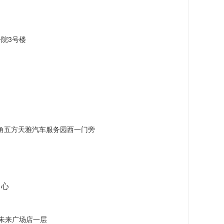
院3号楼
角五方天雅汽车服务园西一门旁
中心
未来广场店一层