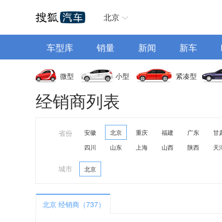
汽车首页
北京
车型库
销量
新闻
新车
微型
小型
紧凑型
经销商列表
省份
安徽
北京
重庆
福建
广东
甘
四川
山东
上海
山西
陕西
天
城市
北京
北京 经销商（737）