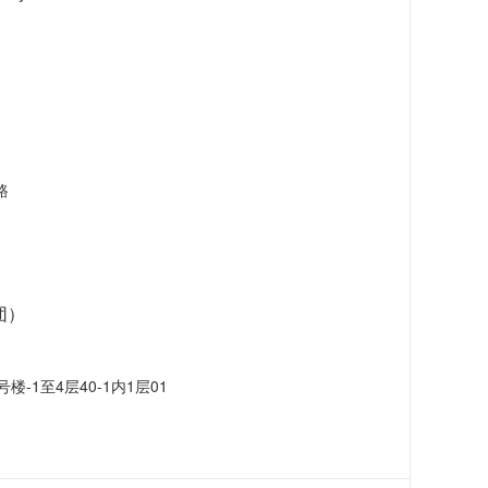
路
团）
-1至4层40-1内1层01