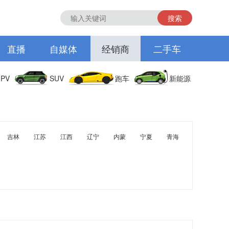
搜索
直播
自媒体
经销商
二手车
PV
SUV
跑车
新能源
吉林
江苏
江西
辽宁
内蒙
宁夏
青海