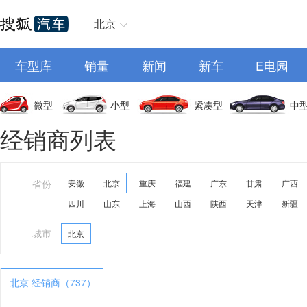
北京
车型库
销量
新闻
新车
E电园
微型
小型
紧凑型
中
经销商列表
省份
安徽
北京
重庆
福建
广东
甘肃
广西
四川
山东
上海
山西
陕西
天津
新疆
城市
北京
北京 经销商（737）