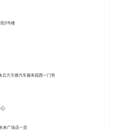
院3号楼
角五方天雅汽车服务园西一门旁
中心
未来广场店一层