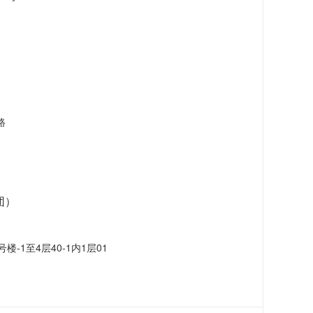
路
团）
-1至4层40-1内1层01