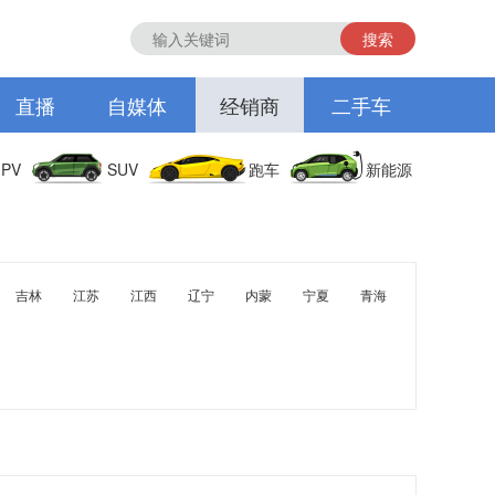
搜索
直播
自媒体
经销商
二手车
PV
SUV
跑车
新能源
吉林
江苏
江西
辽宁
内蒙
宁夏
青海