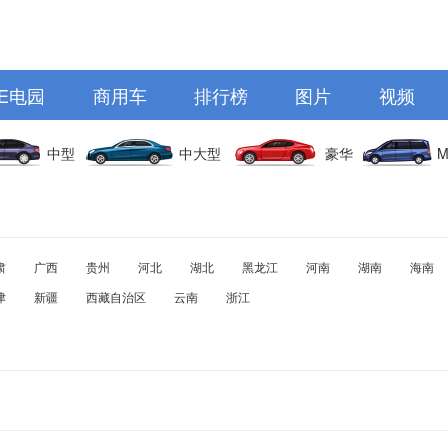
E电园
商用车
排行榜
图片
视频
中型
中大型
豪华
M
肃
广西
贵州
河北
湖北
黑龙江
河南
湖南
海南
津
新疆
西藏自治区
云南
浙江