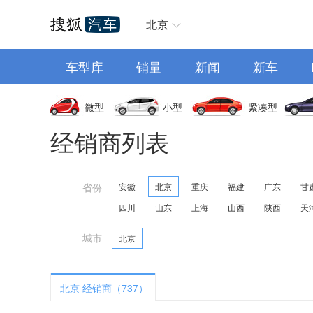
汽车首页
北京
车型库
销量
新闻
新车
微型
小型
紧凑型
经销商列表
省份
安徽
北京
重庆
福建
广东
甘
四川
山东
上海
山西
陕西
天
城市
北京
北京 经销商（737）