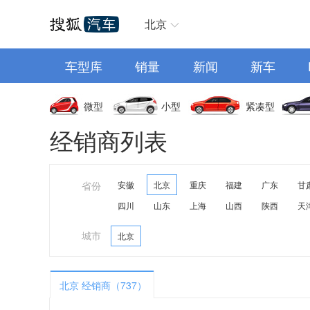
汽车首页
北京
车型库
销量
新闻
新车
微型
小型
紧凑型
经销商列表
省份
安徽
北京
重庆
福建
广东
甘
四川
山东
上海
山西
陕西
天
城市
北京
北京 经销商（737）