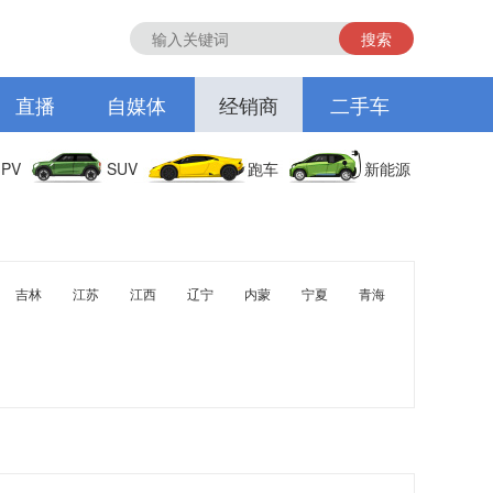
搜索
直播
自媒体
经销商
二手车
PV
SUV
跑车
新能源
吉林
江苏
江西
辽宁
内蒙
宁夏
青海