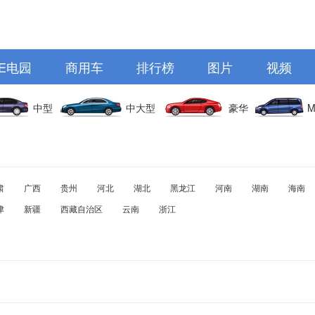
E电园
商用车
排行榜
图片
视频
中型
中大型
豪华
M
肃
广西
贵州
河北
湖北
黑龙江
河南
湖南
海南
津
新疆
西藏自治区
云南
浙江