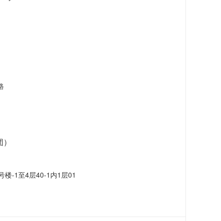
路
团）
-1至4层40-1内1层01