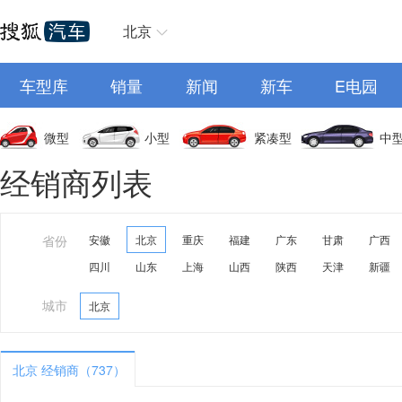
北京
车型库
销量
新闻
新车
E电园
微型
小型
紧凑型
中
经销商列表
省份
安徽
北京
重庆
福建
广东
甘肃
广西
四川
山东
上海
山西
陕西
天津
新疆
城市
北京
北京 经销商（737）