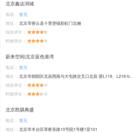
北京鑫达润城
电话：
暂无
地址：
北京市密云县十里堡镇彩虹门北侧
综合评分：
时效评分：
蔚来空间|北京蓝色港湾
电话：
暂无
地址：
北京市朝阳区北辰西路与大屯路交叉口北辰 荟L119、L218-b号商铺
综合评分：
时效评分：
北京凯骐典盛
电话：
暂无
地址：
北京市丰台区草桥东路10号院1号楼1层101