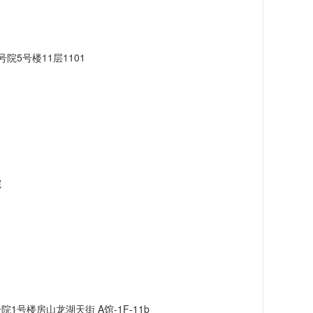
院5号楼11层1101
院
1号楼房山龙湖天街 A馆-1F-11b