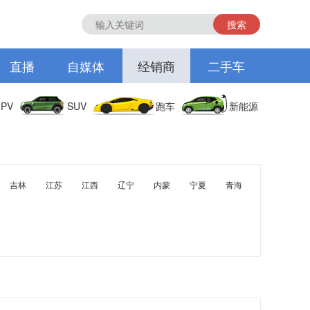
搜索
直播
自媒体
经销商
二手车
PV
SUV
跑车
新能源
吉林
江苏
江西
辽宁
内蒙
宁夏
青海