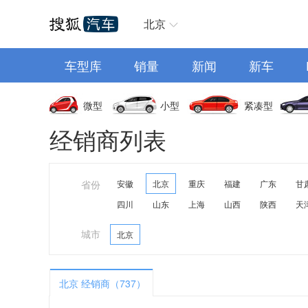
汽车首页
北京
车型库
销量
新闻
新车
微型
小型
紧凑型
经销商列表
省份
安徽
北京
重庆
福建
广东
甘
四川
山东
上海
山西
陕西
天
城市
北京
北京 经销商（737）