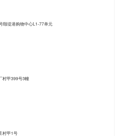
颐堤港购物中心L1-77单元
村甲399号3幢
庄村甲1号