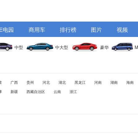
E电园
商用车
排行榜
图片
视频
中型
中大型
豪华
M
肃
广西
贵州
河北
湖北
黑龙江
河南
湖南
海南
津
新疆
西藏自治区
云南
浙江