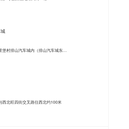
车城
山汽车城内（排山汽车城东侧第一栋临街侧）
西北旺四街交叉路往西北约100米