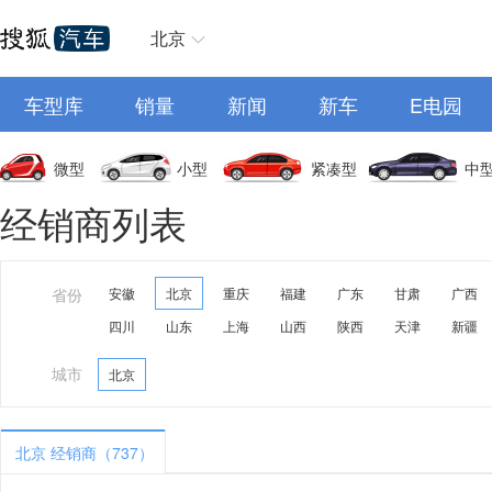
北京
车型库
销量
新闻
新车
E电园
微型
小型
紧凑型
中
经销商列表
省份
安徽
北京
重庆
福建
广东
甘肃
广西
四川
山东
上海
山西
陕西
天津
新疆
城市
北京
北京 经销商（737）