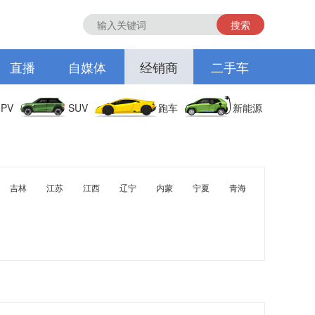
搜索
直播
自媒体
经销商
二手车
PV
SUV
跑车
新能源
吉林
江苏
江西
辽宁
内蒙
宁夏
青海