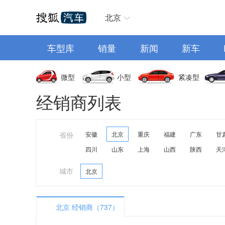
汽车首页
北京
车型库
销量
新闻
新车
微型
小型
紧凑型
经销商列表
省份
安徽
北京
重庆
福建
广东
甘
四川
山东
上海
山西
陕西
天
城市
北京
北京 经销商（737）
A