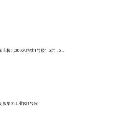
北300米路线1号楼1-5层，2号楼3层
制版集团工业园1号院