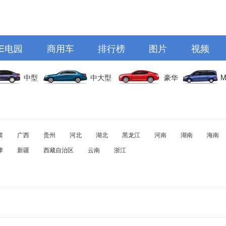
E电园
商用车
排行榜
图片
视频
中型
中大型
豪华
M
肃
广西
贵州
河北
湖北
黑龙江
河南
湖南
海南
津
新疆
西藏自治区
云南
浙江