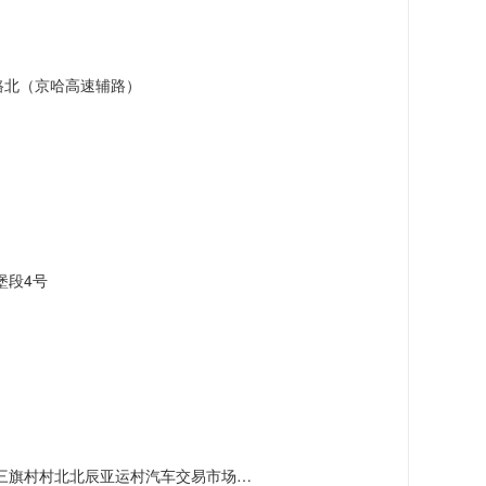
路北（京哈高速辅路）
堡段4号
村北北辰亚运村汽车交易市场内A五区5号