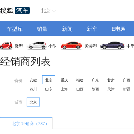
北京
车型库
销量
新闻
新车
E电园
微型
小型
紧凑型
中
经销商列表
省份
安徽
北京
重庆
福建
广东
甘肃
广西
四川
山东
上海
山西
陕西
天津
新疆
城市
北京
北京 经销商（737）
A