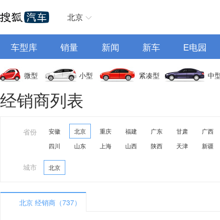
北京
车型库
销量
新闻
新车
E电园
微型
小型
紧凑型
中
经销商列表
省份
安徽
北京
重庆
福建
广东
甘肃
广西
四川
山东
上海
山西
陕西
天津
新疆
城市
北京
北京 经销商（737）
A