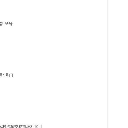
路甲6号
号1号门
汽车交易市场3-10-1