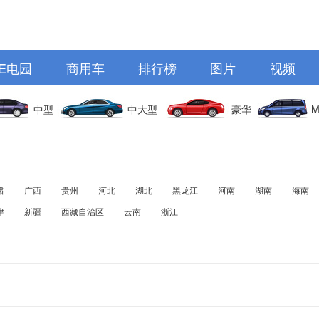
E电园
商用车
排行榜
图片
视频
中型
中大型
豪华
M
肃
广西
贵州
河北
湖北
黑龙江
河南
湖南
海南
津
新疆
西藏自治区
云南
浙江