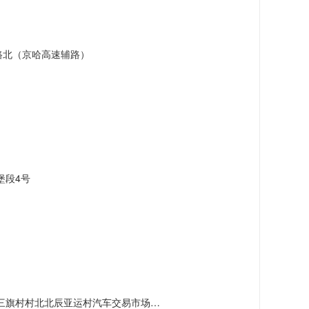
路北（京哈高速辅路）
堡段4号
村北北辰亚运村汽车交易市场内A五区5号