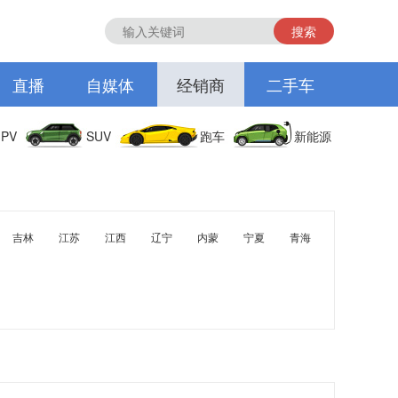
搜索
直播
自媒体
经销商
二手车
PV
SUV
跑车
新能源
吉林
江苏
江西
辽宁
内蒙
宁夏
青海