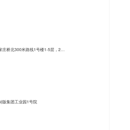
北300米路线1号楼1-5层，2号楼3层
制版集团工业园1号院