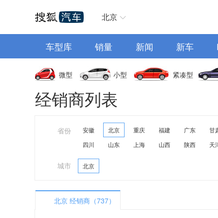
汽车首页
北京
车型库
销量
新闻
新车
微型
小型
紧凑型
经销商列表
省份
安徽
北京
重庆
福建
广东
甘
四川
山东
上海
山西
陕西
天
城市
北京
北京 经销商（737）
A