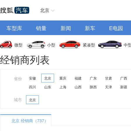
北京
车型库
销量
新闻
新车
E电园
微型
小型
紧凑型
中
经销商列表
省份
安徽
北京
重庆
福建
广东
甘肃
广西
四川
山东
上海
山西
陕西
天津
新疆
城市
北京
北京 经销商（737）
A