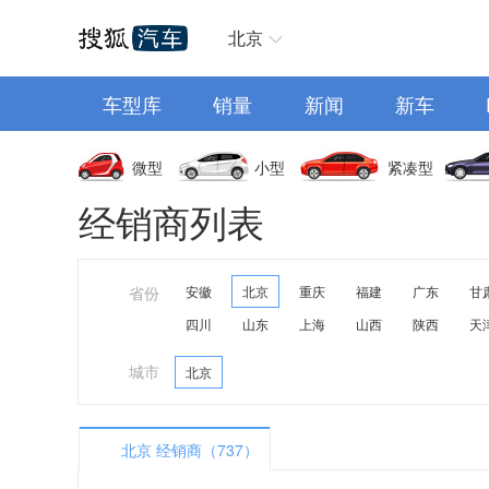
汽车首页
北京
车型库
销量
新闻
新车
微型
小型
紧凑型
经销商列表
省份
安徽
北京
重庆
福建
广东
甘
四川
山东
上海
山西
陕西
天
城市
北京
北京 经销商（737）
A