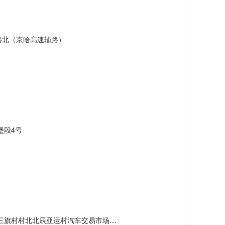
路北（京哈高速辅路）
堡段4号
村北北辰亚运村汽车交易市场内A五区5号