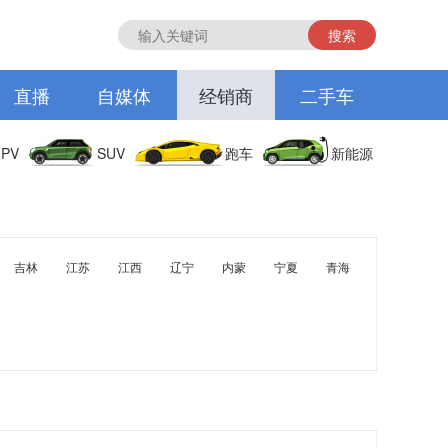
搜索
直播
自媒体
经销商
二手车
PV
SUV
跑车
新能源
吉林
江苏
江西
辽宁
内蒙
宁夏
青海