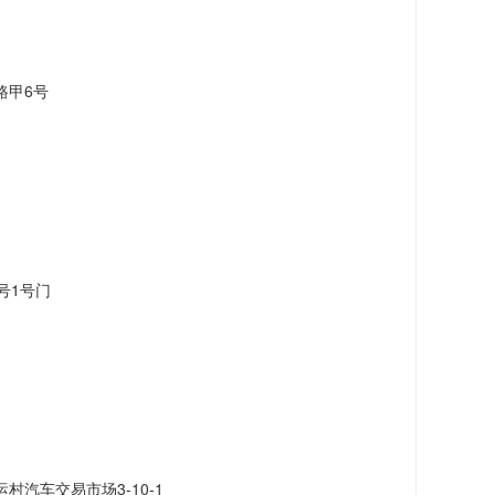
路甲6号
号1号门
汽车交易市场3-10-1