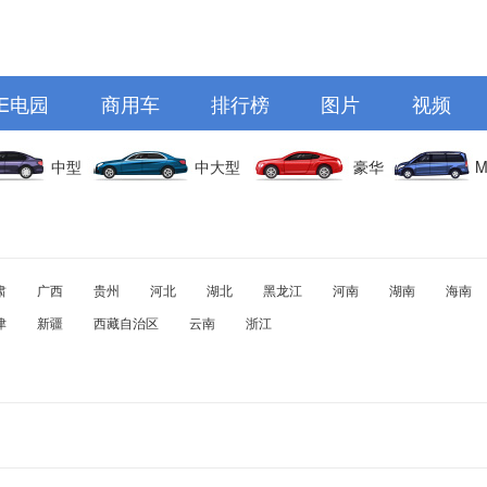
E电园
商用车
排行榜
图片
视频
中型
中大型
豪华
M
肃
广西
贵州
河北
湖北
黑龙江
河南
湖南
海南
津
新疆
西藏自治区
云南
浙江