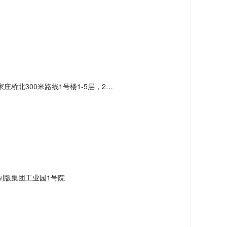
北300米路线1号楼1-5层，2号楼3层
制版集团工业园1号院