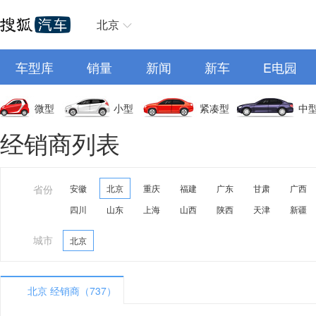
北京
车型库
销量
新闻
新车
E电园
微型
小型
紧凑型
中
经销商列表
省份
安徽
北京
重庆
福建
广东
甘肃
广西
四川
山东
上海
山西
陕西
天津
新疆
城市
北京
北京 经销商（737）
A