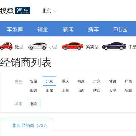
北京
车型库
销量
新闻
新车
E电园
微型
小型
紧凑型
中
经销商列表
省份
安徽
北京
重庆
福建
广东
甘肃
广西
四川
山东
上海
山西
陕西
天津
新疆
城市
北京
北京 经销商（737）
A