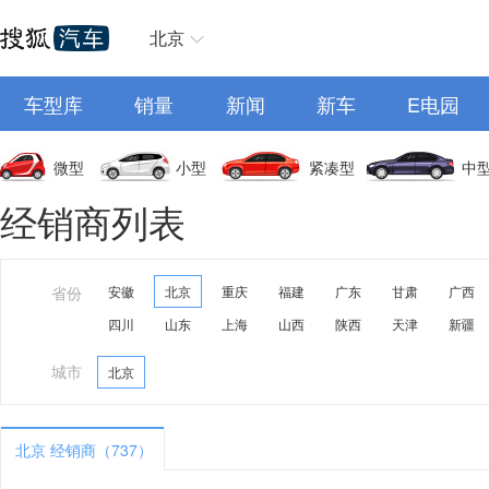
北京
车型库
销量
新闻
新车
E电园
微型
小型
紧凑型
中
经销商列表
省份
安徽
北京
重庆
福建
广东
甘肃
广西
四川
山东
上海
山西
陕西
天津
新疆
城市
北京
北京 经销商（737）