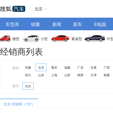
北京
车型库
销量
新闻
新车
E电园
微型
小型
紧凑型
中
经销商列表
省份
安徽
北京
重庆
福建
广东
甘肃
广西
四川
山东
上海
山西
陕西
天津
新疆
城市
北京
北京 经销商（737）